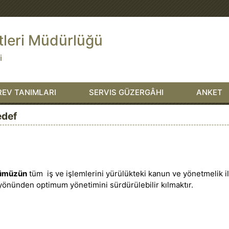
tleri Müdürlüğü
i
EV TANIMLARI
SERVIS GÜZERGÂHI
ANKET
def
ümüzün
tüm iş ve işlemlerini yürülükteki kanun ve yönetmelik i
yönünden optimum yönetimini sürdürülebilir kılmaktır.