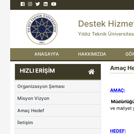
Destek Hizme
Yıldız Teknik Üniversites
ANASAYFA
HAKKIMIZDA
GÖR
Amaç He
HIZLI ERİŞİM
Organizasyon Şeması
AMAÇ:
Misyon Vizyon
Müdürlüğ
ve maliyet 
Amaç Hedef
İletişim
HEDEF: